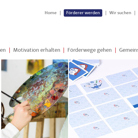
Home
|
Förderer werden
|
Wir suchen
|
nen
|
Motivation erhalten
|
Förderwege gehen
|
Gemeins