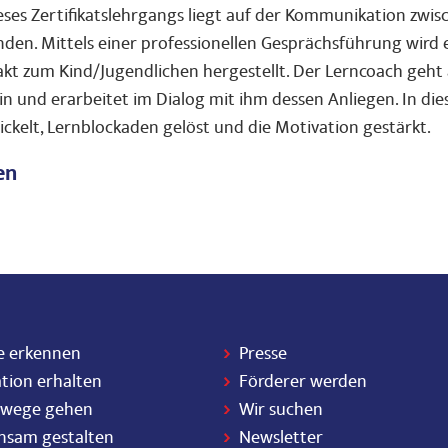
ses Zertifikatslehrgangs liegt auf der Kommunikation zwi
en. Mittels einer professionellen Gesprächsführung wird e
t zum Kind/Jugendlichen hergestellt. Der Lerncoach geht a
ein und erarbeitet im Dialog mit ihm dessen Anliegen. In d
ckelt, Lernblockaden gelöst und die Motivation gestärkt.
en
e erkennen
Presse
tion erhalten
Förderer werden
rwege gehen
Wir suchen
nsam gestalten
Newsletter